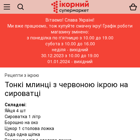
Вітаємо! Слава Україні!
Ми вже працюємо, тож купуйте смачну ікру! Графік роботи
магазину змінено:
з понеділка по п'ятницю з 10.00 до 19.00
субота з 10.00 до 16.00
неділя - вихідний
30.12.2023 з 10.00 до 19.00
01.01.2024 - вихідний
Рецепти з ікрою
Тонкі млинці з червоною ікрою на
сироватці
Складові
:
Яйця 4 шт
Сироватка 1 літр
Борошно на око
Цукор 1 столова ложка
Сода одна щіпка