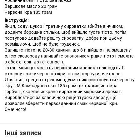
Рослинна олія 1 столова ложка
Вершкове масло 20 грам
Червона ікра 185 грам
Інструкція
:
Яйця, соду, цукор і третину сироватки збийте вінчиком,
додайте борошна стільки, щоб вийшло густе тісто, потім
поступово додайте решту сироватку, добре при цьому
розмішуючи, щоб не було грудочок.
Залиште тісто на 20-30 хвилин, що б підійшло і на змащену
олією сковороду наливайте ополоником рідке тісто і смажте
з обох сторін до готовності.
Готові млинці змастіть вершковим маслом і покладіть 1
столову ложку червоної ікри, потім згорнути вчетверо.
Для цього рецепта рекомендуємо використовувати червону
ікру ТМ Камчадал в склі 185 грам це традиційна ікра
горбуші, яка має яскраво виражений морський аромат.
Виробляється за класичною рецептурою засолу, що
дозволяє зберегти первозданний смак червоної ікри.
Смачного!
Інші записи