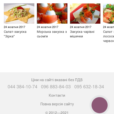
24 жовтня 2017
24 жовтня 2017
24 жовтня 2017
24 жовт
Салат-закуска
Морська закуска з
Закуска чарівні
Салат 
"Зірка"
сьомги
мішечки
лососе
черво
Ціни на сайті вказані без ПДВ
044 384-10-74
096 883-84-03
095 632-18-34
Контакти
Повна версія сайту
КНОПКА
ЗВ'ЯЗКУ
© 2012—2021