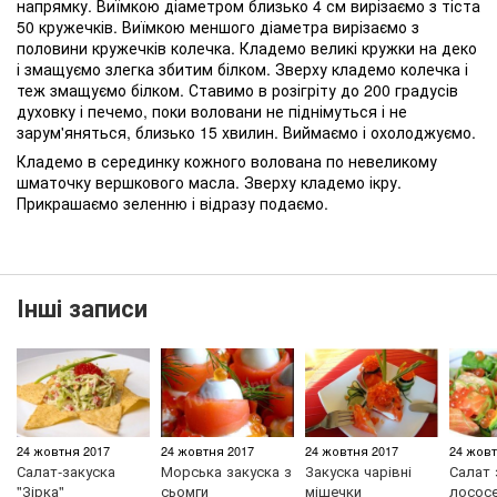
напрямку. Виїмкою діаметром близько 4 см вирізаємо з тіста
50 кружечків. Виїмкою меншого діаметра вирізаємо з
половини кружечків колечка. Кладемо великі кружки на деко
і змащуємо злегка збитим білком. Зверху кладемо колечка і
теж змащуємо білком. Ставимо в розігріту до 200 градусів
духовку і печемо, поки воловани не піднімуться і не
зарум'яняться, близько 15 хвилин. Виймаємо і охолоджуємо.
Кладемо в серединку кожного волована по невеликому
шматочку вершкового масла. Зверху кладемо ікру.
Прикрашаємо зеленню і відразу подаємо.
Інші записи
24 жовтня 2017
24 жовтня 2017
24 жовтня 2017
24 жовт
Салат-закуска
Морська закуска з
Закуска чарівні
Салат 
"Зірка"
сьомги
мішечки
лососе