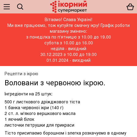
Вітаємо! Слава Україні!
Ми вже працюємо, тож купуйте смачну ікру! Графік роботи
магазину змінено:
з понеділка по п'ятницю з 10.00 до 19.00
субота з 10.00 до 16.00
неділя - вихідний
30.12.2023 з 10.00 до 19.00
01.01.2024 - вихідний
Рецепти з ікрою
Воловани з червоною ікрою.
Інгредієнти на 25 штук:
500 г листкового дріжджового тіста
1 банка червоної ікри (140 г)
2 ст. л. м'якого вершкового масла
1 яєчний білок
листочки петрушки для прикраси
Тісто присипаємо борошном і злегка розкачуємо в одному