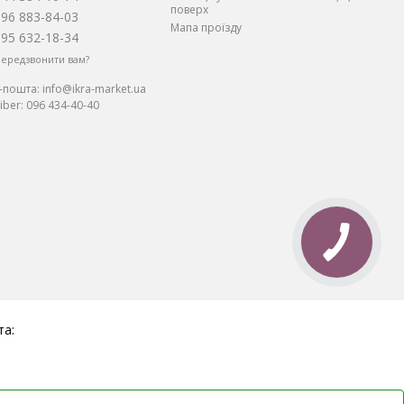
поверх
096 883-84-03
Мапа проїзду
095 632-18-34
ередзвонити вам?
Е-пошта:
info@ikra-market.ua
iber:
096 434-40-40
та: