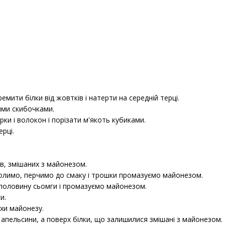
емити білки від жовтків і натерти на середній терці.
ими скибочками.
рки і волокон і порізати м'якоть кубиками.
ерці.
в, змішаних з майонезом.
олимо, перчимо до смаку і трошки промазуємо майонезом.
половину сьомги і промазуємо майонезом.
и.
охи майонезу.
пельсини, а поверх білки, що залишилися змішані з майонезом.