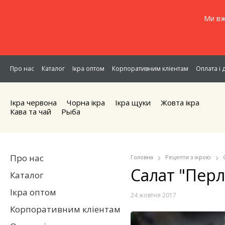
Ми вж
Про нас
Каталог
Ікра оптом
Корпоративним кліентам
Оплата і 
Ікра червона
Чорна iкра
Iкра щуки
Жовта iкра
Кава та чай
Рыба
Про нас
Головна
Рецепти з ікрою
Салат "Пер
Каталог
Ікра оптом
24 жовтня 2017
Корпоративним кліентам