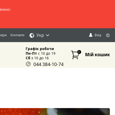
інено:
Укр
ікри
Контакти
Вхід
Графік роботи
0
Пн-Пт
c 10 до 19
Мій кошик
Сб
з 10 до 16
044 384-10-74
096 883-84-03
095 632-18-34