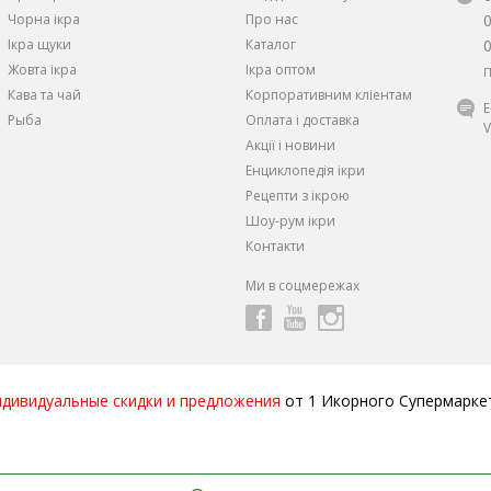
Чорна iкра
Про нас
Iкра щуки
Каталог
Жовта iкра
Ікра оптом
П
Кава та чай
Корпоративним кліентам
Рыба
Оплата і доставка
V
Акції і новини
Енциклопедія ікри
Рецепти з ікрою
Шоу-рум ікри
Контакти
Ми в соцмережах
ндивидуальные скидки и предложения
от 1 Икорного Супермарке