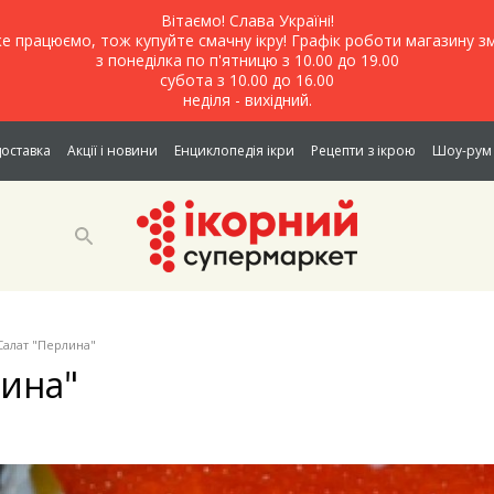
Вітаємо! Слава Україні!
е працюємо, тож купуйте смачну ікру! Графік роботи магазину зм
з понеділка по п'ятницю з 10.00 до 19.00
субота з 10.00 до 16.00
неділя - вихідний.
доставка
Акції і новини
Енциклопедія ікри
Рецепти з ікрою
Шоу-рум 
Салат "Перлина"
лина"