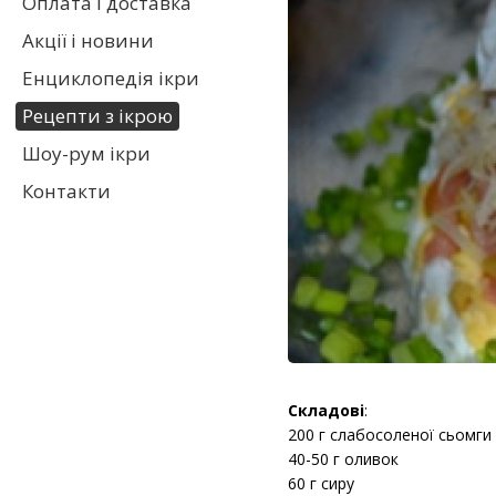
Оплата і доставка
Акції і новини
Енциклопедія ікри
Рецепти з ікрою
Шоу-рум ікри
Контакти
Складові
:
200 г слабосоленої сьомги
40-50 г оливок
60 г сиру