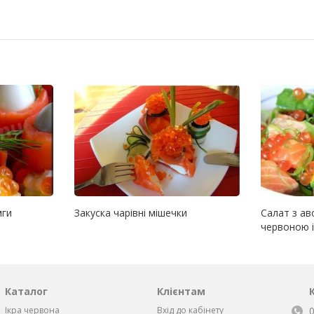
мги
Закуска чарівні мішечки
Салат з ав
червоною 
Каталог
Клієнтам
Ікра червона
Вхід до кабінету