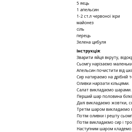
5 яєць
1 апельсин
1-2 ст.л червоної ікри
майонез
сіль
перець
Зелена цибуля
Інструкція
:
Зварити яйця вкруту, відокр
Сьомгу нарізаємо маленьк
Апельсин почистити від шкі
Сир натираємо на дрібній т
Оливки нарізати кільцями.
Салат викладаємо шарами.
Перший шар половина білкі
Далі викладаємо жовтки, с
Третім шаром викладаємо 
Потім оливки і решту сьомг
Потім викладаємо сир і тр
Наступним шаром кладемо а