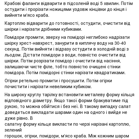
Крабові фаланги відварити в підсоленій воді 5 хвилин. Потім
остудити і прорізати ножицями уздовж кінцівки до кінця і
вийняти м'ясо краба.
Картоплю відварити до готовності, остудити, очистити від
шкірки і нарізати дрібними кубиками.
Помідори промити, зверху на помідорі неглибоко надрізати
шкірку хрест-навхрест, занурити в киплячу воду на 30-40
секунд. Потім вийняти і відразу остудити в холодній воді з
льодом. Дістати помідори з води, повністю очистити від
шкірки. Потім розрізати помідор і очистити від насіння,
залишаючи чисте філе, тобто повністю очищені стінки
помідора. Потім помідорні стінки нарізати квадратиками.
Огірки ретельно промити і просушити. Потім огірки
почистити і нарізати невеликим кубиком.
На широку круглу тарілку встановити металеву форму кільця
відповідного діаметру. Якщо такої форми бракуватиме під
рукою, то можна обійтися і без неї. В такому випадку салат
доведеться викладати шарами один на одного і вийде не
дуже рівно. В
салатну форму кільце викласти по черзі нарізані картоплю,
зелений
горошок, огірки, помідори, м'ясо краба. Між кожним шаром