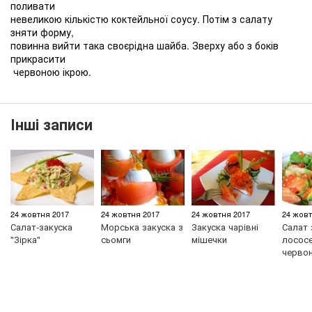
поливати
невеликою кількістю коктейльної соусу. Потім з салату
зняти форму,
повинна вийти така своєрідна шайба. Зверху або з боків
прикрасити
червоною ікрою.
Інші записи
24 жовтня 2017
24 жовтня 2017
24 жовтня 2017
24 жовт
Салат-закуска
Морська закуска з
Закуска чарівні
Салат 
"Зірка"
сьомги
мішечки
лососе
черво