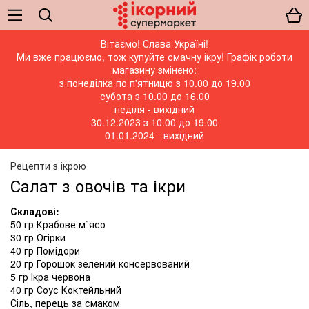
Вітаємо! Слава Україні!
Ми вже працюємо, тож купуйте смачну ікру! Графік роботи
магазину змінено:
з понеділка по п'ятницю з 10.00 до 19.00
субота з 10.00 до 16.00
неділя - вихідний
30.12.2023 з 10.00 до 19.00
01.01.2024 - вихідний
Рецепти з ікрою
Салат з овочів та ікри
Складові:
50 гр Крабове м`ясо
30 гр Огірки
40 гр Помідори
20 гр Горошок зелений консервований
5 гр Ікра червона
40 гр Соус Коктейльний
Сіль, перець за смаком