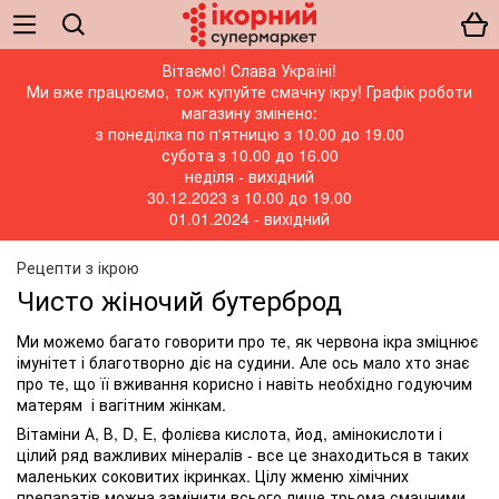
Вітаємо! Слава Україні!
Ми вже працюємо, тож купуйте смачну ікру! Графік роботи
магазину змінено:
з понеділка по п'ятницю з 10.00 до 19.00
субота з 10.00 до 16.00
неділя - вихідний
30.12.2023 з 10.00 до 19.00
01.01.2024 - вихідний
Рецепти з ікрою
Чисто жіночий бутерброд
Ми можемо багато говорити про те, як червона ікра зміцнює
імунітет і благотворно діє на судини. Але ось мало хто знає
про те, що її вживання корисно і навіть необхідно годуючим
матерям і вагітним жінкам.
Вітаміни А, В, D, E, фолієва кислота, йод, амінокислоти і
цілий ряд важливих мінералів - все це знаходиться в таких
маленьких соковитих ікринках. Цілу жменю хімічних
препаратів можна замінити всього лише трьома смачними