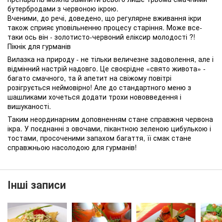
бутербродами з червоною ікрою.
Вченими, до речі, доведено, що регулярне вживання ікри
також сприяє уповільненню процесу старіння. Може все-
таки ось він - золотисто-червоний еліксир молодості ?!
Пікнік для гурманів
Вилазка на природу - не тільки величезне задоволення, але і
відмінний настрій надовго. Це своєрідне «свято живота» -
багато смачного, та й апетит на свіжому повітрі
розігрується неймовірно! Але до стандартного меню з
шашликами хочеться додати трохи нововведення і
вишуканості.
Таким неординарним доповненням стане справжня червона
ікра. У поєднанні з овочами, пікантною зеленою цибулькою і
тостами, просоченими запахом багаття, її смак стане
справжньою насолодою для гурманів!
Інші записи