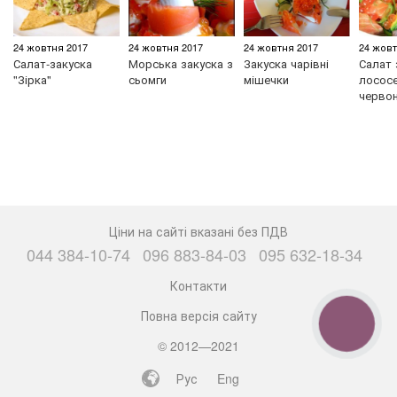
24 жовтня 2017
24 жовтня 2017
24 жовтня 2017
24 жовт
Салат-закуска
Морська закуска з
Закуска чарівні
Салат 
"Зірка"
сьомги
мішечки
лососе
черво
Ціни на сайті вказані без ПДВ
044 384-10-74
096 883-84-03
095 632-18-34
Контакти
Повна версія сайту
КНОПКА
ЗВ'ЯЗКУ
© 2012—2021
Рус
Eng