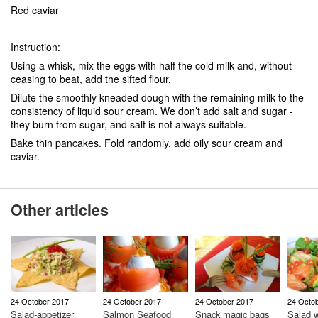
Red caviar
Instruction:
Using a whisk, mix the eggs with half the cold milk and, without
ceasing to beat, add the sifted flour.
Dilute the smoothly kneaded dough with the remaining milk to the
consistency of liquid sour cream. We don’t add salt and sugar -
they burn from sugar, and salt is not always suitable.
Bake thin pancakes. Fold randomly, add oily sour cream and
caviar.
Other articles
24 October 2017
24 October 2017
24 October 2017
24 Octo
Salad-appetizer
Salmon Seafood
Snack magic bags
Salad w