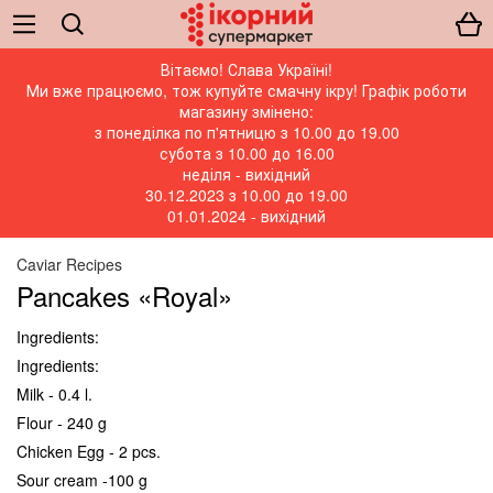
Вітаємо! Слава Україні!
Ми вже працюємо, тож купуйте смачну ікру! Графік роботи
магазину змінено:
з понеділка по п'ятницю з 10.00 до 19.00
субота з 10.00 до 16.00
неділя - вихідний
30.12.2023 з 10.00 до 19.00
01.01.2024 - вихідний
Caviar Recipes
Pancakes «Royal»
Ingredients:
Ingredients:
Milk - 0.4 l.
Flour - 240 g
Chicken Egg - 2 pcs.
Sour cream -100 g