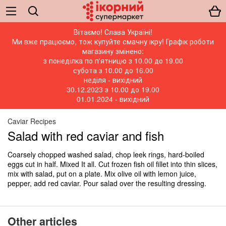
Вітаємо! Слава Україні!
Ми вже працюємо, тож купуйте смачну ікру! Графік роботи
магазину змінено:
з понеділка по п'ятницю з 10.00 до 19.00
субота з 10.00 до 16.00
неділя - вихідний
30.12.2023 з 10.00 до 19.00
01.01.2024 - вихідний
Caviar Recipes
Salad with red caviar and fish
Coarsely chopped washed salad, chop leek rings, hard-boiled
eggs cut in half. Mixed It all. Cut frozen fish oil fillet into thin slices,
mix with salad, put on a plate. Mix olive oil with lemon juice,
pepper, add red caviar. Pour salad over the resulting dressing.
Other articles