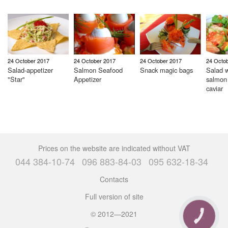
24 October 2017
24 October 2017
24 October 2017
24 Octo
Salad-appetizer
Salmon Seafood
Snack magic bags
Salad w
"Star"
Appetizer
salmon
caviar
Prices on the website are indicated without VAT
044 384-10-74
096 883-84-03
095 632-18-34
Contacts
Full version of site
© 2012—2021
CALL
BUTTON