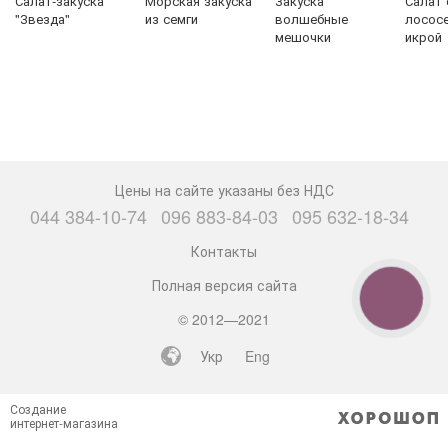
Салат-закуска
Морская закуска
Закуска
Салат 
"Звезда"
из семги
волшебные
лососе
мешочки
икрой
Цены на сайте указаны без НДС
044 384-10-74
096 883-84-03
095 632-18-34
Контакты
Полная версия сайта
КНОПКА
СВЯЗИ
© 2012—2021
Укр
Eng
Создание
интернет-магазина