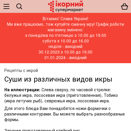
Вітаємо! Слава Україні!
Ми вже працюємо, тож купуйте смачну ікру! Графік роботи
магазину змінено:
з понеділка по п'ятницю з 10.00 до 19.00
субота з 10.00 до 16.00
неділя - вихідний
30.12.2023 з 10.00 до 19.00
01.01.2024 - вихідний
Рецепты с икрой
Суши из различных видов икры
На иллюстрации:
Слева сверху, по часовой стрелке:
белужья икра, лососевая икра (приготовленная), Тобико
(икра летучих рыб), севрюжья икра, лососевая икра.
Для этого блюда Вам понадобятся ножи-формочки с
различными контурами. Вы можете выбрать разнообразные
формы.
Заранее приготовленный клейкий рис,