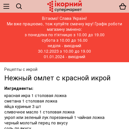
Вітаємо! Слава Україні!
Ми вже працюємо, тож купуйте смачну ікру! Графік роботи
магазину змінено:
з понеділка по п'ятницю з 10.00 до 19.00
субота з 10.00 до 16.00
неділя - вихідний
30.12.2023 з 10.00 до 19.00
01.01.2024 - вихідний
Рецепты с икрой
Нежный омлет с красной икрой
Ингредиенты:
красная икра 1 столовая ложка
сметана 1 столовая ложка
яйца куриные 3 шт
сливочное масло 1 столовая ложка
укроп или зеленый лук порезанный 1 чайная ложка
черный молотый перец по вкусу
соль по вкусу