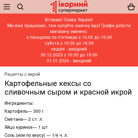
Вітаємо! Слава Україні!
Ми вже працюємо, тож купуйте смачну ікру! Графік роботи
магазину змінено:
з понеділка по п'ятницю з 10.00 до 19.00
субота з 10.00 до 16.00
неділя - вихідний
30.12.2023 з 10.00 до 19.00
01.01.2024 - вихідний
Рецепты с икрой
Картофельные кексы со
сливочным сыром и красной икрой
Ингредиенты:
Картофель— 300 г
Сметана— 2 ст. л.
Яйцо куриное— 1 шт
Соль (или по вкусу) — 1/4 ч. л.