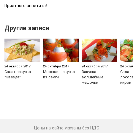
Приятного аппетита!
Другие записи
24 октября 2017
24 октября 2017
24 октября 2017
24 октя
Салат-закуска
Морская закуска
Закуска
Салат 
"Звезда"
из семги
волшебные
лососе
мешочки
икрой
Цены на сайте указаны без НДС