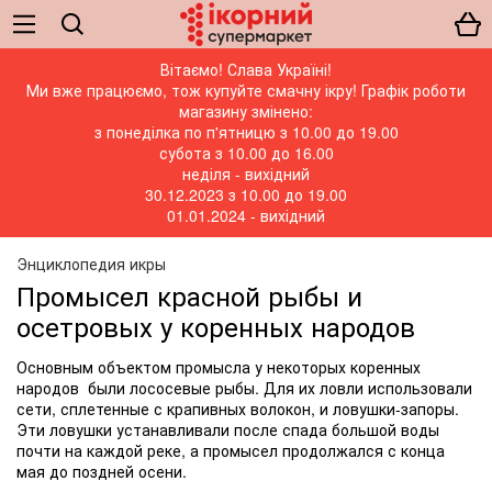
Вітаємо! Слава Україні!
Ми вже працюємо, тож купуйте смачну ікру! Графік роботи
магазину змінено:
з понеділка по п'ятницю з 10.00 до 19.00
субота з 10.00 до 16.00
неділя - вихідний
30.12.2023 з 10.00 до 19.00
01.01.2024 - вихідний
Энциклопедия икры
Промысел красной рыбы и
осетровых у коренных народов
Основным объектом промысла у некоторых коренных
народов были лососевые рыбы. Для их ловли использовали
сети, сплетенные с крапивных волокон, и ловушки-запоры.
Эти ловушки устанавливали после спада большой воды
почти на каждой реке, а промысел продолжался с конца
мая до поздней осени.