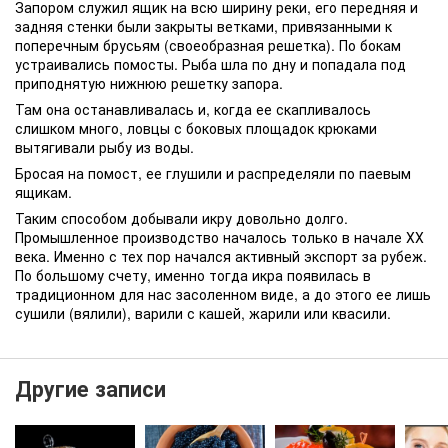
Запором служил ящик на всю ширину реки, его передняя и
задняя стенки были закрыты ветками, привязанными к
поперечным брусьям (своеобразная решетка). По бокам
устраивались помосты. Рыба шла по дну и попадала под
приподнятую нижнюю решетку запора.
Там она останавливалась и, когда ее скапливалось
слишком много, ловцы с боковых площадок крюками
вытягивали рыбу из воды.
Бросая на помост, ее глушили и распределяли по паевым
ящикам.
Таким способом добывали икру довольно долго.
Промышленное производство началось только в начале ХХ
века. Именно с тех пор начался активный экспорт за рубеж.
По большому счету, именно тогда икра появилась в
традиционном для нас засоленном виде, а до этого ее лишь
сушили (вялили), варили с кашей, жарили или квасили.
Другие записи