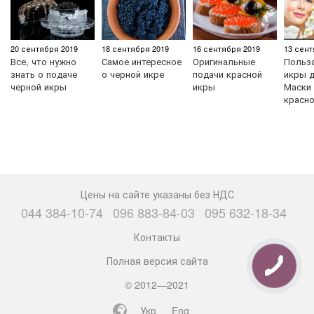
20 сентября 2019
18 сентября 2019
16 сентября 2019
13 сент
Все, что нужно
Самое интересное
Оригинальные
Польз
знать о подаче
о черной икре
подачи красной
икры д
черной икры
икры
Маски 
красн
Цены на сайте указаны без НДС
044 384-10-74
096 883-84-03
095 632-18-34
Контакты
Полная версия сайта
© 2012—2021
Укр
Eng