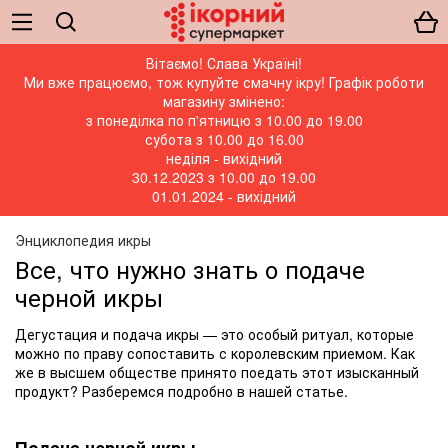
Вітаємо! Слава Україні!
Ми вже працюємо, тож купуйте смачну ікру! Графік роботи
магазину змінено:
з понеділка по п'ятницю з 10.00 до 19.00
субота з 10.00 до 16.00
неділя - вихідний
30.12.2023 з 10.00 до 19.00
01.01.2024 - вихідний
Энциклопедия икры
Все, что нужно знать о подаче
черной икры
Дегустация
и подача икры — это особый ритуал, которые
можно по праву сопоставить с королевским приемом. Как
же в высшем обществе принято поедать этот изысканный
продукт? Разберемся подробно в нашей статье.