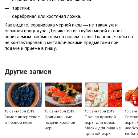
тарелки;
серебряная или костяная ложка.
Как видите, сервировка черной икры — не такая уж и
сложная процедура. Деликатес из глубин морей станет
почитаемым лакомством на вашем столе. Главное, чтобы он
не контактировал с металлическими предметами при
подаче и приеме в пищу.
Другие записи
18 сентября 2019
16 сентября 2019
13 сентября 2019
10 сент
Самое интересное
Оригинальные
Польза красной
Состав
о черной икре
подачи красной
икры для кожи.
икры: 
икры
Маски для лица из
необхо
красной икры
любит