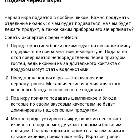
Подача черной икры
Черная икра
подается с особым шиком. Важно продумать
отдельные нюансы: с чем будет подаваться, на чем будет
лежать продукт, а также каким прибором его зачерпывать?
Советы экспертов сферы HoReCa:
Перед открытием банки рекомендуется несколько минут
подержать ее при комнатной температуре. Подача на
стол совершается непосредственно перед приходом
гостей, ведь икринки из-за длительного контакта с
воздухом могут стать водянистыми.
Посуда для подачи икры — стеклянная или
перламутровая. Металлические изделия для этого
коронного блюда совершенно не подходят.
Под икру
принято подавать шампанское и блюда,
которые по своим вкусовым качествам не будут
доминировать над основным продуктом.
Можно продегустировать икру, положив несколько
икринок на ладонь между указательным и большим
пальцем. Сначала вдохните аромат, а затем слижите
языком икринки, прижав их к небу. Икра осетровая